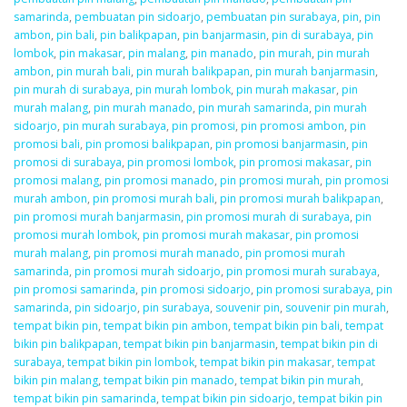
samarinda
,
pembuatan pin sidoarjo
,
pembuatan pin surabaya
,
pin
,
pin
ambon
,
pin bali
,
pin balikpapan
,
pin banjarmasin
,
pin di surabaya
,
pin
lombok
,
pin makasar
,
pin malang
,
pin manado
,
pin murah
,
pin murah
ambon
,
pin murah bali
,
pin murah balikpapan
,
pin murah banjarmasin
,
pin murah di surabaya
,
pin murah lombok
,
pin murah makasar
,
pin
murah malang
,
pin murah manado
,
pin murah samarinda
,
pin murah
sidoarjo
,
pin murah surabaya
,
pin promosi
,
pin promosi ambon
,
pin
promosi bali
,
pin promosi balikpapan
,
pin promosi banjarmasin
,
pin
promosi di surabaya
,
pin promosi lombok
,
pin promosi makasar
,
pin
promosi malang
,
pin promosi manado
,
pin promosi murah
,
pin promosi
murah ambon
,
pin promosi murah bali
,
pin promosi murah balikpapan
,
pin promosi murah banjarmasin
,
pin promosi murah di surabaya
,
pin
promosi murah lombok
,
pin promosi murah makasar
,
pin promosi
murah malang
,
pin promosi murah manado
,
pin promosi murah
samarinda
,
pin promosi murah sidoarjo
,
pin promosi murah surabaya
,
pin promosi samarinda
,
pin promosi sidoarjo
,
pin promosi surabaya
,
pin
samarinda
,
pin sidoarjo
,
pin surabaya
,
souvenir pin
,
souvenir pin murah
,
tempat bikin pin
,
tempat bikin pin ambon
,
tempat bikin pin bali
,
tempat
bikin pin balikpapan
,
tempat bikin pin banjarmasin
,
tempat bikin pin di
surabaya
,
tempat bikin pin lombok
,
tempat bikin pin makasar
,
tempat
bikin pin malang
,
tempat bikin pin manado
,
tempat bikin pin murah
,
tempat bikin pin samarinda
,
tempat bikin pin sidoarjo
,
tempat bikin pin