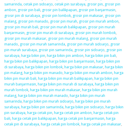
samarinda
,
cetak pin sidoarjo
,
cetak pin surabaya
,
grosir pin
,
grosir pin
ambon
,
grosir pin bali
,
grosir pin balikpapan
,
grosir pin banjarmasin
,
grosir pin di surabaya
,
grosir pin lombok
,
grosir pin makasar
,
grosir pin
malang
,
grosir pin manado
,
grosir pin murah
,
grosir pin murah ambon
,
grosir pin murah bali
,
grosir pin murah balikpapan
,
grosir pin murah
banjarmasin
,
grosir pin murah di surabaya
,
grosir pin murah lombok
,
grosir pin murah makasar
,
grosir pin murah malang
,
grosir pin murah
manado
,
grosir pin murah samarinda
,
grosir pin murah sidoarjo
,
grosir
pin murah surabaya
,
grosir pin samarinda
,
grosir pin sidoarjo
,
grosir pin
surabaya
,
harga bikin pin
,
harga bikin pin ambon
,
harga bikin pin bali
,
harga bikin pin balikpapan
,
harga bikin pin banjarmasin
,
harga bikin pin
di surabaya
,
harga bikin pin lombok
,
harga bikin pin makasar
,
harga bikin
pin malang
,
harga bikin pin manado
,
harga bikin pin murah ambon
,
harga
bikin pin murah bali
,
harga bikin pin murah balikpapan
,
harga bikin pin
murah banjarmasin
,
harga bikin pin murah di surabaya
,
harga bikin pin
murah lombok
,
harga bikin pin murah makasar
,
harga bikin pin murah
malang
,
harga bikin pin murah manado
,
harga bikin pin murah
samarinda
,
harga bikin pin murah sidoarjo
,
harga bikin pin murah
surabaya
,
harga bikin pin samarinda
,
harga bikin pin sidoarjo
,
harga bikin
pin surabaya
,
harga cetak pin
,
harga cetak pin ambon
,
harga cetak pin
bali
,
harga cetak pin balikpapan
,
harga cetak pin banjarmasin
,
harga
cetak pin di surabaya
,
harga cetak pin lombok
,
harga cetak pin makasar
,