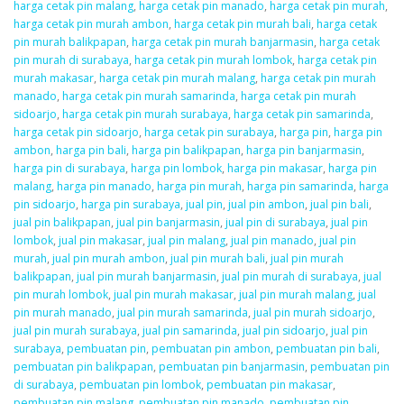
harga cetak pin malang
,
harga cetak pin manado
,
harga cetak pin murah
,
harga cetak pin murah ambon
,
harga cetak pin murah bali
,
harga cetak
pin murah balikpapan
,
harga cetak pin murah banjarmasin
,
harga cetak
pin murah di surabaya
,
harga cetak pin murah lombok
,
harga cetak pin
murah makasar
,
harga cetak pin murah malang
,
harga cetak pin murah
manado
,
harga cetak pin murah samarinda
,
harga cetak pin murah
sidoarjo
,
harga cetak pin murah surabaya
,
harga cetak pin samarinda
,
harga cetak pin sidoarjo
,
harga cetak pin surabaya
,
harga pin
,
harga pin
ambon
,
harga pin bali
,
harga pin balikpapan
,
harga pin banjarmasin
,
harga pin di surabaya
,
harga pin lombok
,
harga pin makasar
,
harga pin
malang
,
harga pin manado
,
harga pin murah
,
harga pin samarinda
,
harga
pin sidoarjo
,
harga pin surabaya
,
jual pin
,
jual pin ambon
,
jual pin bali
,
jual pin balikpapan
,
jual pin banjarmasin
,
jual pin di surabaya
,
jual pin
lombok
,
jual pin makasar
,
jual pin malang
,
jual pin manado
,
jual pin
murah
,
jual pin murah ambon
,
jual pin murah bali
,
jual pin murah
balikpapan
,
jual pin murah banjarmasin
,
jual pin murah di surabaya
,
jual
pin murah lombok
,
jual pin murah makasar
,
jual pin murah malang
,
jual
pin murah manado
,
jual pin murah samarinda
,
jual pin murah sidoarjo
,
jual pin murah surabaya
,
jual pin samarinda
,
jual pin sidoarjo
,
jual pin
surabaya
,
pembuatan pin
,
pembuatan pin ambon
,
pembuatan pin bali
,
pembuatan pin balikpapan
,
pembuatan pin banjarmasin
,
pembuatan pin
di surabaya
,
pembuatan pin lombok
,
pembuatan pin makasar
,
pembuatan pin malang
,
pembuatan pin manado
,
pembuatan pin