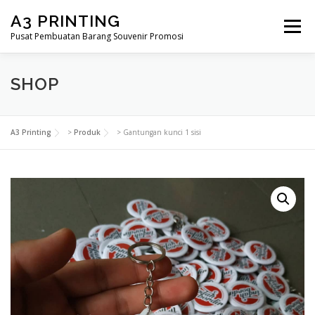
Lompat
A3 PRINTING
ke
Menu
konten
Pusat Pembuatan Barang Souvenir Promosi
SHOP
BERANDA
PRODUK KAMI
SHOP
SAMPLE PAGE
A3 Printing
>
Produk
>
Gantungan kunci 1 sisi