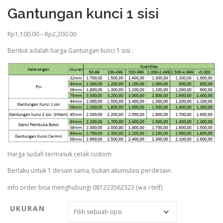
Gantungan kunci 1 sisi
R
Rp
1,100.00
–
Rp
2,200.00
e
Berikut adalah harga Gantungan kunci 1 sisi :
n
t
a
n
g
h
a
r
g
a
:
Harga sudah termasuk cetak custom
R
Berlaku untuk 1 desain sama, bukan akumulasi perdesain
p
1
info order bisa menghubungi 081223562323 (wa / telf)
,
1
UKURAN
0
0