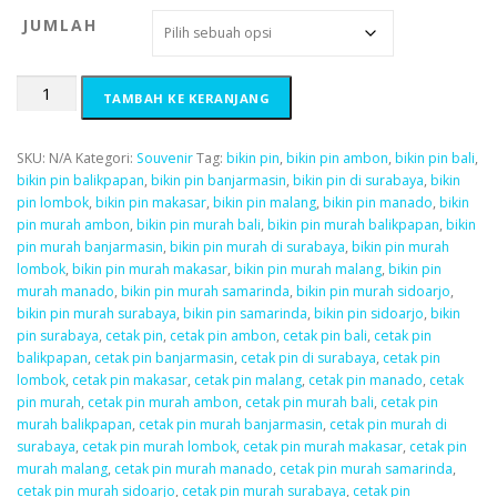
.
JUMLAH
0
0
Kuantitas
h
TAMBAH KE KERANJANG
Gantungan
i
kunci
n
1
g
SKU:
N/A
Kategori:
Souvenir
Tag:
bikin pin
,
bikin pin ambon
,
bikin pin bali
,
sisi
g
bikin pin balikpapan
,
bikin pin banjarmasin
,
bikin pin di surabaya
,
bikin
a
pin lombok
,
bikin pin makasar
,
bikin pin malang
,
bikin pin manado
,
bikin
R
pin murah ambon
,
bikin pin murah bali
,
bikin pin murah balikpapan
,
bikin
p
pin murah banjarmasin
,
bikin pin murah di surabaya
,
bikin pin murah
2
lombok
,
bikin pin murah makasar
,
bikin pin murah malang
,
bikin pin
,
murah manado
,
bikin pin murah samarinda
,
bikin pin murah sidoarjo
,
2
bikin pin murah surabaya
,
bikin pin samarinda
,
bikin pin sidoarjo
,
bikin
0
pin surabaya
,
cetak pin
,
cetak pin ambon
,
cetak pin bali
,
cetak pin
0
balikpapan
,
cetak pin banjarmasin
,
cetak pin di surabaya
,
cetak pin
.
lombok
,
cetak pin makasar
,
cetak pin malang
,
cetak pin manado
,
cetak
0
pin murah
,
cetak pin murah ambon
,
cetak pin murah bali
,
cetak pin
0
murah balikpapan
,
cetak pin murah banjarmasin
,
cetak pin murah di
surabaya
,
cetak pin murah lombok
,
cetak pin murah makasar
,
cetak pin
murah malang
,
cetak pin murah manado
,
cetak pin murah samarinda
,
cetak pin murah sidoarjo
,
cetak pin murah surabaya
,
cetak pin