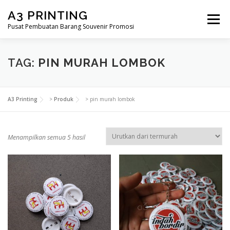
Lompat
A3 PRINTING
ke
Menu
konten
Pusat Pembuatan Barang Souvenir Promosi
BERANDA
PRODUK KAMI
SHOP
TAG:
PIN MURAH LOMBOK
SAMPLE PAGE
A3 Printing
>
Produk
>
pin murah lombok
D
Menampilkan semua 5 hasil
i
u
r
u
t
k
a
n
m