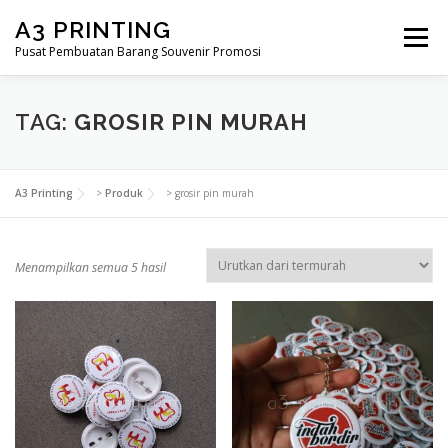
Lompat
A3 PRINTING
ke
Menu
konten
Pusat Pembuatan Barang Souvenir Promosi
BERANDA
PRODUK KAMI
SHOP
TAG:
GROSIR PIN MURAH
SAMPLE PAGE
A3 Printing
>
Produk
>
grosir pin murah
D
Menampilkan semua 5 hasil
i
u
r
u
t
k
a
n
m