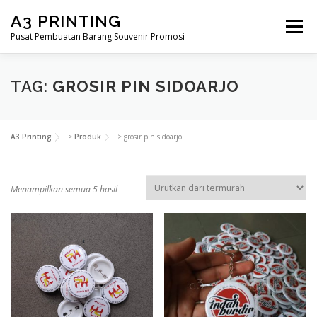
Lompat
A3 PRINTING
ke
Menu
konten
Pusat Pembuatan Barang Souvenir Promosi
BERANDA
PRODUK KAMI
SHOP
TAG:
GROSIR PIN SIDOARJO
SAMPLE PAGE
A3 Printing
>
Produk
>
grosir pin sidoarjo
D
Menampilkan semua 5 hasil
i
u
r
u
t
k
a
n
m