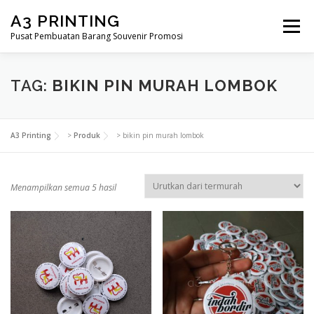
Lompat
A3 PRINTING
ke
Menu
konten
Pusat Pembuatan Barang Souvenir Promosi
BERANDA
PRODUK KAMI
SHOP
TAG:
BIKIN PIN MURAH LOMBOK
SAMPLE PAGE
A3 Printing
>
Produk
>
bikin pin murah lombok
D
Menampilkan semua 5 hasil
i
u
r
u
t
k
a
n
m