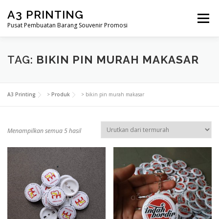
Lompat
A3 PRINTING
ke
Menu
konten
Pusat Pembuatan Barang Souvenir Promosi
BERANDA
PRODUK KAMI
SHOP
TAG:
BIKIN PIN MURAH MAKASAR
SAMPLE PAGE
A3 Printing
>
Produk
>
bikin pin murah makasar
D
Menampilkan semua 5 hasil
i
u
r
u
t
k
a
n
m