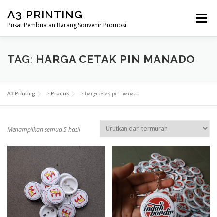
Lompat
A3 PRINTING
ke
Menu
konten
Pusat Pembuatan Barang Souvenir Promosi
BERANDA
PRODUK KAMI
SHOP
TAG:
HARGA CETAK PIN MANADO
SAMPLE PAGE
A3 Printing
>
Produk
>
harga cetak pin manado
D
Menampilkan semua 5 hasil
i
u
r
u
t
k
a
n
m