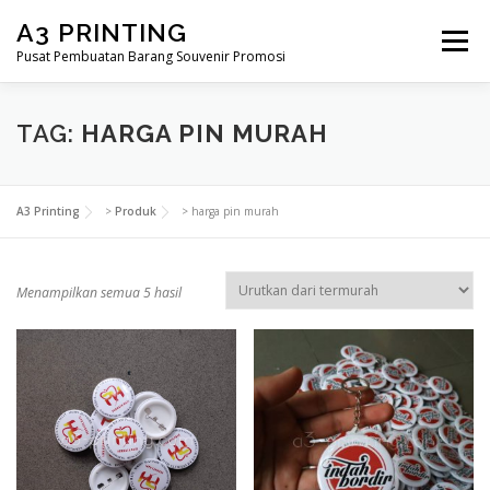
Lompat
A3 PRINTING
ke
Menu
konten
Pusat Pembuatan Barang Souvenir Promosi
BERANDA
PRODUK KAMI
SHOP
TAG:
HARGA PIN MURAH
SAMPLE PAGE
A3 Printing
>
Produk
>
harga pin murah
D
Menampilkan semua 5 hasil
i
u
r
u
t
k
a
n
m