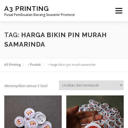
Lompat
A3 PRINTING
ke
Menu
konten
Pusat Pembuatan Barang Souvenir Promosi
BERANDA
PRODUK KAMI
SHOP
TAG:
HARGA BIKIN PIN MURAH
SAMARINDA
SAMPLE PAGE
A3 Printing
>
Produk
>
harga bikin pin murah samarinda
D
Menampilkan semua 5 hasil
i
u
r
u
t
k
a