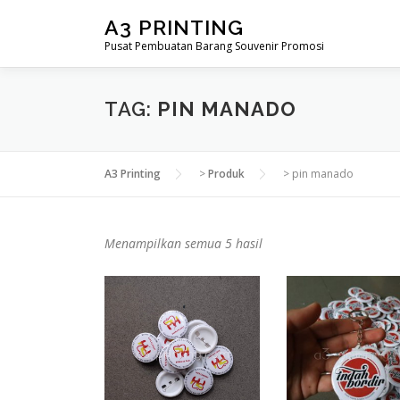
Lompat
A3 PRINTING
ke
Pusat Pembuatan Barang Souvenir Promosi
konten
TAG:
PIN MANADO
A3 Printing
>
Produk
>
pin manado
D
Menampilkan semua 5 hasil
i
u
r
u
t
k
a