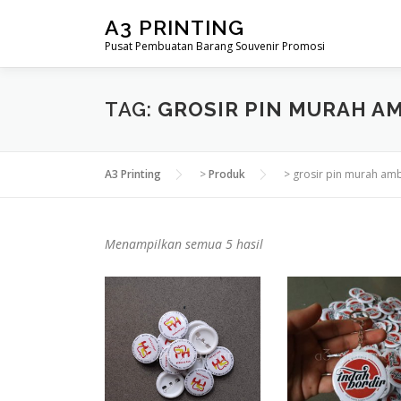
Lompat
A3 PRINTING
ke
Pusat Pembuatan Barang Souvenir Promosi
konten
TAG:
GROSIR PIN MURAH A
A3 Printing
>
Produk
>
grosir pin murah am
D
Menampilkan semua 5 hasil
i
u
r
u
t
k
a