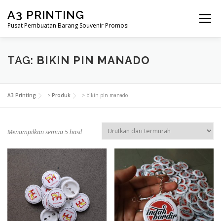
Lompat
A3 PRINTING
ke
Menu
konten
Pusat Pembuatan Barang Souvenir Promosi
BERANDA
PRODUK KAMI
SHOP
TAG:
BIKIN PIN MANADO
SAMPLE PAGE
A3 Printing
>
Produk
>
bikin pin manado
D
Menampilkan semua 5 hasil
i
u
r
u
t
k
a
n
m