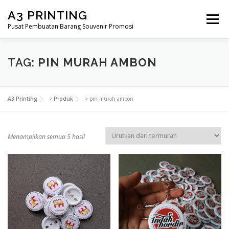
Lompat
A3 PRINTING
ke
Menu
konten
Pusat Pembuatan Barang Souvenir Promosi
BERANDA
PRODUK KAMI
SHOP
TAG:
PIN MURAH AMBON
SAMPLE PAGE
A3 Printing
>
Produk
>
pin murah ambon
D
Menampilkan semua 5 hasil
i
u
r
u
t
k
a
n
m