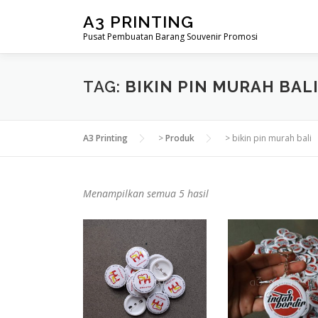
Lompat
A3 PRINTING
ke
Pusat Pembuatan Barang Souvenir Promosi
konten
TAG:
BIKIN PIN MURAH BAL
A3 Printing
>
Produk
>
bikin pin murah bali
D
Menampilkan semua 5 hasil
i
u
r
u
t
k
a