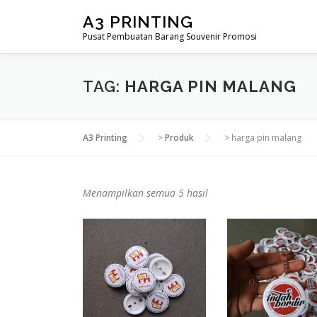
Lompat
A3 PRINTING
ke
Pusat Pembuatan Barang Souvenir Promosi
konten
TAG:
HARGA PIN MALANG
A3 Printing
>
Produk
>
harga pin malang
D
Menampilkan semua 5 hasil
i
u
r
u
t
k
a