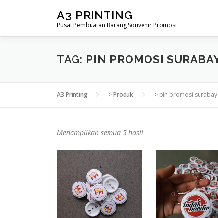
Lompat
A3 PRINTING
ke
Pusat Pembuatan Barang Souvenir Promosi
konten
TAG:
PIN PROMOSI SURABA
A3 Printing
>
Produk
>
pin promosi surabay
D
Menampilkan semua 5 hasil
i
u
r
u
t
k
a