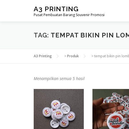
Lompat
A3 PRINTING
ke
Pusat Pembuatan Barang Souvenir Promosi
konten
TAG:
TEMPAT BIKIN PIN L
A3 Printing
>
Produk
>
tempat bikin pin lom
D
Menampilkan semua 5 hasil
i
u
r
u
t
k
a