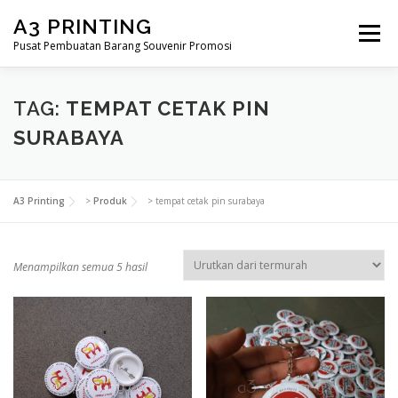
Lompat
A3 PRINTING
ke
Menu
konten
Pusat Pembuatan Barang Souvenir Promosi
BERANDA
PRODUK KAMI
SHOP
TAG:
TEMPAT CETAK PIN
SURABAYA
SAMPLE PAGE
A3 Printing
>
Produk
>
tempat cetak pin surabaya
D
Menampilkan semua 5 hasil
i
u
r
u
t
k
a