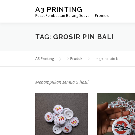
Lompat
A3 PRINTING
ke
Pusat Pembuatan Barang Souvenir Promosi
konten
TAG:
GROSIR PIN BALI
A3 Printing
>
Produk
>
grosir pin bali
D
Menampilkan semua 5 hasil
i
u
r
u
t
k
a