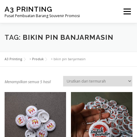
Lompat
A3 PRINTING
ke
Menu
konten
Pusat Pembuatan Barang Souvenir Promosi
BERANDA
PRODUK KAMI
SHOP
TAG:
BIKIN PIN BANJARMASIN
SAMPLE PAGE
A3 Printing
>
Produk
>
bikin pin banjarmasin
D
Menampilkan semua 5 hasil
i
u
r
u
t
k
a
n
m