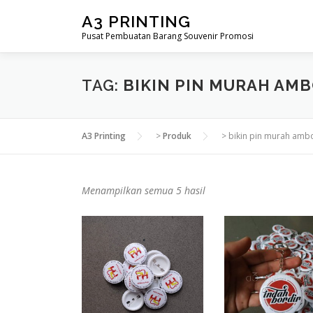
Lompat
A3 PRINTING
ke
Pusat Pembuatan Barang Souvenir Promosi
konten
TAG:
BIKIN PIN MURAH AM
A3 Printing
>
Produk
>
bikin pin murah amb
D
Menampilkan semua 5 hasil
i
u
r
u
t
k
a