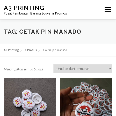
Lompat
A3 PRINTING
ke
Menu
konten
Pusat Pembuatan Barang Souvenir Promosi
BERANDA
PRODUK KAMI
SHOP
TAG:
CETAK PIN MANADO
SAMPLE PAGE
A3 Printing
>
Produk
>
cetak pin manado
D
Menampilkan semua 5 hasil
i
u
r
u
t
k
a
n
m