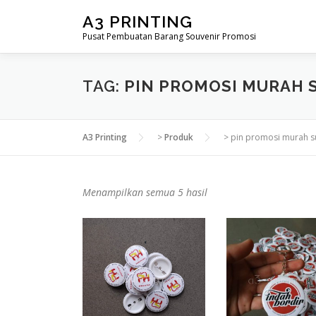
Lompat
A3 PRINTING
ke
Pusat Pembuatan Barang Souvenir Promosi
konten
TAG:
PIN PROMOSI MURAH 
A3 Printing
>
Produk
>
pin promosi murah 
D
Menampilkan semua 5 hasil
i
u
r
u
t
k
a