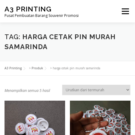
Lompat
A3 PRINTING
ke
Menu
konten
Pusat Pembuatan Barang Souvenir Promosi
BERANDA
PRODUK KAMI
SHOP
TAG:
HARGA CETAK PIN MURAH
SAMARINDA
SAMPLE PAGE
A3 Printing
>
Produk
>
harga cetak pin murah samarinda
D
Menampilkan semua 5 hasil
i
u
r
u
t
k
a