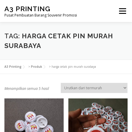
Lompat
A3 PRINTING
ke
Menu
konten
Pusat Pembuatan Barang Souvenir Promosi
BERANDA
PRODUK KAMI
SHOP
TAG:
HARGA CETAK PIN MURAH
SURABAYA
SAMPLE PAGE
A3 Printing
>
Produk
>
harga cetak pin murah surabaya
D
Menampilkan semua 5 hasil
i
u
r
u
t
k
a