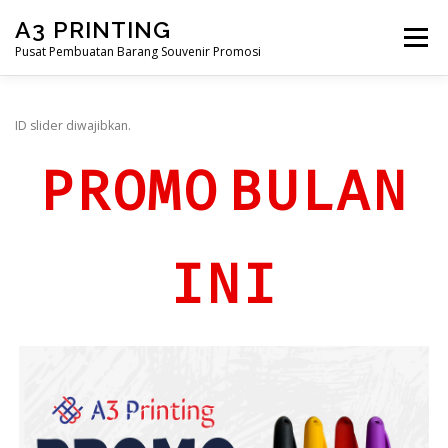
Lompat
A3 PRINTING
ke
Menu
konten
Pusat Pembuatan Barang Souvenir Promosi
BERANDA
PRODUK KAMI
SHOP
ID slider diwajibkan.
PROMO BULAN
SAMPLE PAGE
INI