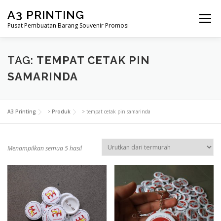
Lompat
A3 PRINTING
ke
Menu
konten
Pusat Pembuatan Barang Souvenir Promosi
BERANDA
PRODUK KAMI
SHOP
TAG:
TEMPAT CETAK PIN
SAMARINDA
SAMPLE PAGE
A3 Printing
>
Produk
>
tempat cetak pin samarinda
D
Menampilkan semua 5 hasil
i
u
r
u
t
k
a