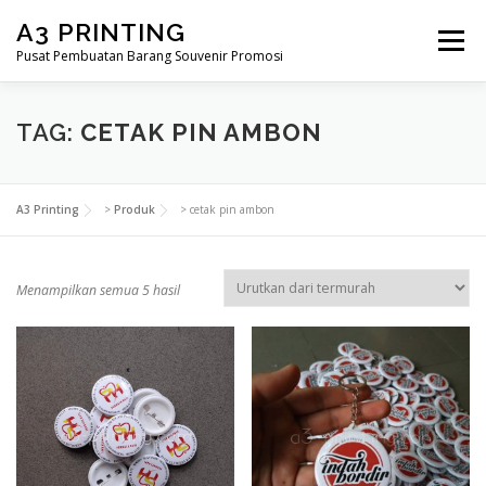
Lompat
A3 PRINTING
ke
Menu
konten
Pusat Pembuatan Barang Souvenir Promosi
BERANDA
PRODUK KAMI
SHOP
TAG:
CETAK PIN AMBON
SAMPLE PAGE
A3 Printing
>
Produk
>
cetak pin ambon
D
Menampilkan semua 5 hasil
i
u
r
u
t
k
a
n
m