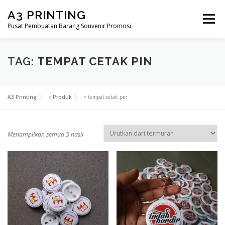
Lompat
A3 PRINTING
ke
Menu
konten
Pusat Pembuatan Barang Souvenir Promosi
BERANDA
PRODUK KAMI
SHOP
TAG:
TEMPAT CETAK PIN
SAMPLE PAGE
A3 Printing
>
Produk
>
tempat cetak pin
D
Menampilkan semua 5 hasil
i
u
r
u
t
k
a
n
m