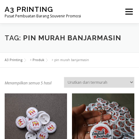
Lompat
A3 PRINTING
ke
Menu
konten
Pusat Pembuatan Barang Souvenir Promosi
BERANDA
PRODUK KAMI
SHOP
TAG:
PIN MURAH BANJARMASIN
SAMPLE PAGE
A3 Printing
>
Produk
>
pin murah banjarmasin
D
Menampilkan semua 5 hasil
i
u
r
u
t
k
a
n
m