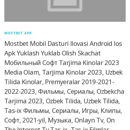
MOSTBET APK
Mostbet Mobil Dasturi Ilovasi Android Ios
Apk Yuklash Yuklab Olish Skachat
Мобильный Софт Tarjima Kinolar 2023
Media Olam, Tarjima Kinolar 2023, Uzbek
Tilida Kinolar, Premyeralar 2019-2021-
2022-2023, Фильмы, Сериалы, Ozbekcha
Tarjima 2023, Ozbek Tilida, Uzbek Tilida,
Tas-ix Фильмы, Сериалы, Игры, Клипы,
Софт, 2021-yil, Музыка, Onlayn Tv, On
The Internet Tv Tas-ix, Tas-ix Filmlar,