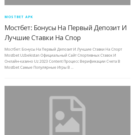
MOSTBET APK
Мостбет: Бонусы На Первый Депозит И
Лучшие Ставки На Спор
Мостбет: Бонусы На Первый Депозит И Лучшие Ставки На Спорт
Mostbet Uzbekistan Официальный Сайт Спортивных Ставок И
Онлайн-казино Uz 2023 Content Процесс Верификации Счета В
Mostbet Самые Популярные Игры В …