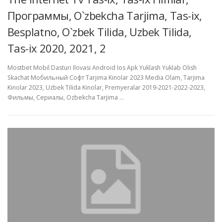
Программы, O`zbekcha Tarjima, Tas-ix,
Besplatno, O`zbek Tilida, Uzbek Tilida,
Tas-ix 2020, 2021, 2
Mostbet Mobil Dasturi Ilovasi Android Ios Apk Yuklash Yuklab Olish
Skachat Мобильный Софт Tarjima Kinolar 2023 Media Olam, Tarjima
Kinolar 2023, Uzbek Tilida Kinolar, Premyeralar 2019-2021-2022-2023,
Фильмы, Сериалы, Ozbekcha Tarjima …