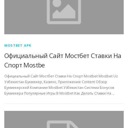
MOSTBET APK
Официальный Сайт Мостбет Ставки На
Спорт Mostbe
Официальный Сайт Мостбет Ставки На Спорт Mostbet Mostbet Uz
Узбекистан Букмекер, Казино, Приложение Content Обзор
Букмекерской Компании Mostbet Узбекистан Система Бонусов
Букмекера Популярные Игры В Mostbet Как Делать Ставки На …