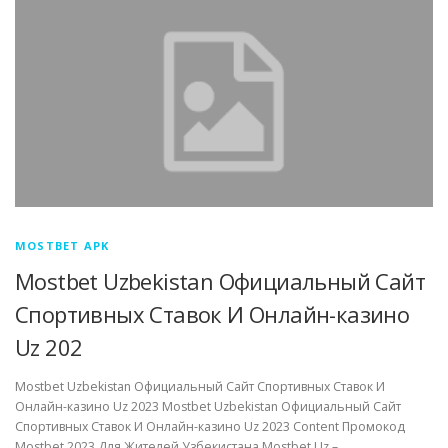
MOSTBET APK
Mostbet Uzbekistan Официальный Сайт
Спортивных Ставок И Онлайн-казино
Uz 202
Mostbet Uzbekistan Официальный Сайт Спортивных Ставок И
Онлайн-казино Uz 2023 Mostbet Uzbekistan Официальный Сайт
Спортивных Ставок И Онлайн-казино Uz 2023 Content Промокод
Mostbet 2023 Для Жителей Узбекистана Mostbet Uz – …