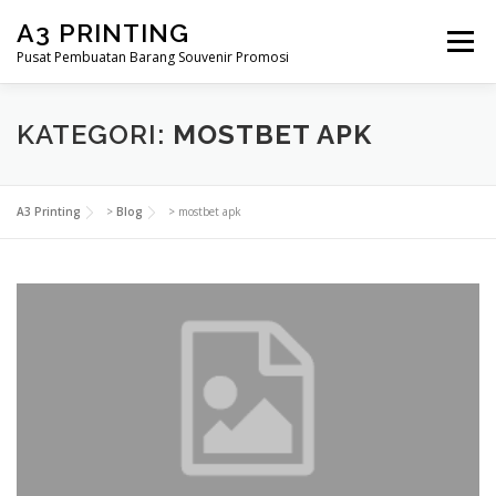
Lompat
A3 PRINTING
ke
Menu
konten
Pusat Pembuatan Barang Souvenir Promosi
BERANDA
PRODUK KAMI
SHOP
KATEGORI:
MOSTBET APK
SAMPLE PAGE
A3 Printing
>
Blog
>
mostbet apk