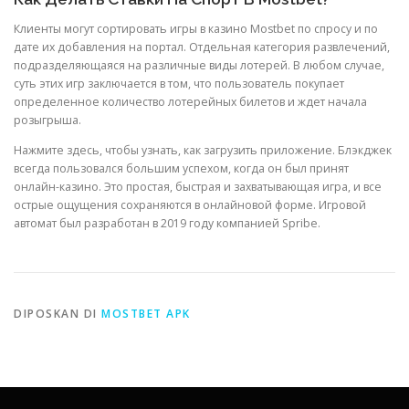
Клиенты могут сортировать игры в казино Mostbet по спросу и по
дате их добавления на портал. Отдельная категория развлечений,
подразделяющаяся на различные виды лотерей. В любом случае,
суть этих игр заключается в том, что пользователь покупает
определенное количество лотерейных билетов и ждет начала
розыгрыша.
Нажмите здесь, чтобы узнать, как загрузить приложение. Блэкджек
всегда пользовался большим успехом, когда он был принят
онлайн-казино. Это простая, быстрая и захватывающая игра, и все
острые ощущения сохраняются в онлайновой форме. Игровой
автомат был разработан в 2019 году компанией Spribe.
DIPOSKAN DI
MOSTBET APK