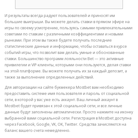
И результаты всегда радуют пользователей и приносят им
большие выигрыши. Вы можете делать ставки в прямом эфире на
игры по своему усмотрению, пользуясь самыми привлекательными
советами по ставкам с различными коэффициентами и новыми
рынками. При этом вы также будете получать последние
статистические данные и информацию, чтобы оставаться в курсе
событий игры, что позволит вам делать умные и обоснованные
ставки. Большинство программ лояльности Bet — это активные
привилегии и VIP-клиенты, которыми они пользуются, делая ставки
на этой платформе. Вы можете получать их за каждый депозит, а
также за выполнение определенных действий.
Для авторизации на сайте букмекера Mostbet вам необходимо
предоставить системе имя пользователя и пароль от социальной
сети, в которой у вас уже есть аккаунт. Ваш личный аккаунт в
Mostbet будет привязан к этой социальной сети, и все личные
данные будут заполнены автоматически. Просто нажмите на иконку
выбранной вами социальной сети. Регистрация в Mostbet доступна
через Facebook, Google, VK, OK, Twitter. Средства зачисляются на
баланс вашего счета немедленно.