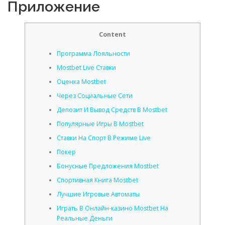
Приложение
Content
Программа Лояльности
Mostbet Live Ставки
Оценка Mostbet
Через Социальные Сети
Депозит И Вывод Средств В Mostbet
Популярные Игры В Mostbet
Ставки На Спорт В Режиме Live
Покер
Бонусные Предложения Mostbet
Спортивная Книга Mostbet
Лучшие Игровые Автоматы
Играть В Онлайн-казино Mostbet На
Реальные Деньги