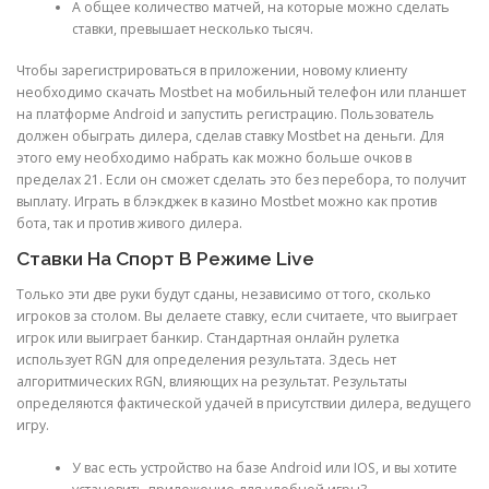
А общее количество матчей, на которые можно сделать
ставки, превышает несколько тысяч.
Чтобы зарегистрироваться в приложении, новому клиенту
необходимо скачать Mostbet на мобильный телефон или планшет
на платформе Android и запустить регистрацию. Пользователь
должен обыграть дилера, сделав ставку Mostbet на деньги. Для
этого ему необходимо набрать как можно больше очков в
пределах 21. Если он сможет сделать это без перебора, то получит
выплату. Играть в блэкджек в казино Mostbet можно как против
бота, так и против живого дилера.
Ставки На Спорт В Режиме Live
Только эти две руки будут сданы, независимо от того, сколько
игроков за столом. Вы делаете ставку, если считаете, что выиграет
игрок или выиграет банкир. Стандартная онлайн рулетка
использует RGN для определения результата. Здесь нет
алгоритмических RGN, влияющих на результат. Результаты
определяются фактической удачей в присутствии дилера, ведущего
игру.
У вас есть устройство на базе Android или IOS, и вы хотите