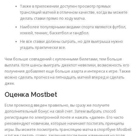
Также в приложении доступен просмотр прямых
трансляций матчей в отличном качестве, когда вы можете
делать ставки прямо по ходу матча.
Наиболее популярными видами спорта являются футбол,
хоккей, теннис, баскетбол и гандбол.
Не все ставки должны сыграть, но для выигрыша нужно
угадать практически все.
Чем больше совпадений с купленными билетами, тем больше
выплата. Хотя шансы выиграть джекпот невелики, возможность его
получения добавляет еще больше азарта и интереса к игре. Также
можно сделать прогноз на пятнадцать матчей вперед и сделать
джек.
Оценка Mostbet
Если промокод введен правильно, вы сразу же получите
дополнительный бонус на свой счет. Затем выбрать способ
регистрации по электронной почте и нажать «далее». Его часто
рекомендуют новичкам, которые начинают постигать принципы
игры. Вы можете посмотреть трансляцию матча в спортбуке Mostbet
и тут же сделать ставку, заключив последние изменения на поле.