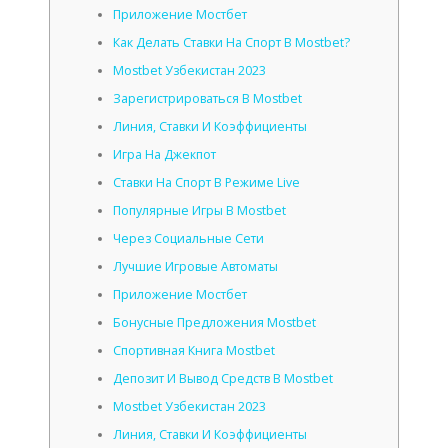
Приложение Мостбет
Как Делать Ставки На Спорт В Mostbet?
Mostbet Узбекистан 2023
Зарегистрироваться В Mostbet
Линия, Ставки И Коэффициенты
Игра На Джекпот
Ставки На Спорт В Режиме Live
Популярные Игры В Mostbet
Через Социальные Сети
Лучшие Игровые Автоматы
Приложение Мостбет
Бонусные Предложения Mostbet
Спортивная Книга Mostbet
Депозит И Вывод Средств В Mostbet
Mostbet Узбекистан 2023
Линия, Ставки И Коэффициенты