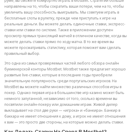
руме, вы сможете комфортно играть в MostBet. Стратегии больше
направлены на то, чтобы сократить ваши потери, чем на то, чтобы
увеличить вашу способность выигрывать. Мы советуем играть в
бесплатные слоты в рулетку, прежде чем приступать к игре на
реальные деньги. Вы можете делать одиночные ставки, экспресс-
ставки или ставки по системе. Также в приложении доступен
просмотр прямых трансляций матчей в отличном качестве, когда вы
можете делать ставки прямо по ходу матча. В то же время вы
можете просматривать статистику, которая поможет вам сделать
правильный выбор.
Это одна из самых проверяемых частей любого обзора онлайн
букмекерской конторы Mostbet. Mostbet также предлагает хорошо
развитые live-ставки, которые в последние годы приобрели
значительную популярность среди португальских игроков. На
MostBet вы можете найти множество различных способов игры в
покер. Однако первая игра в большинстве игр казино может быть
немного запутанной, независимо от того, сколько времени вы
посвятили онлайн-покеру или домашним играм. Живой дилер
выкладывает на стол две руки — «игрока» и «банкира». Банкир в
баккара не имеет отношения к дому, а игрок не имеет отношения
к вам — это просто две стороны, на которые можно делать ставки.
Как Делать Ставки На Спорт В Mostbet?