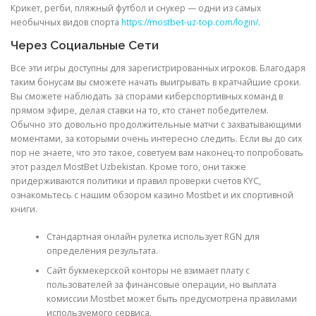
Крикет, регби, пляжный футбол и снукер — одни из самых
необычных видов спорта
https://mostbet-uz-top.com/login/
.
Через Социальные Сети
Все эти игры доступны для зарегистрированных игроков. Благодаря
таким бонусам вы сможете начать выигрывать в кратчайшие сроки.
Вы сможете наблюдать за спорами киберспортивных команд в
прямом эфире, делая ставки на то, кто станет победителем.
Обычно это довольно продолжительные матчи с захватывающими
моментами, за которыми очень интересно следить. Если вы до сих
пор не знаете, что это такое, советуем вам наконец-то попробовать
этот раздел MostBet Uzbekistan. Кроме того, они также
придерживаются политики и правил проверки счетов KYC,
ознакомьтесь с нашим обзором казино Mostbet и их спортивной
книги.
Стандартная онлайн рулетка использует RGN для
определения результата.
Сайт букмекерской конторы не взимает плату с
пользователей за финансовые операции, но выплата
комиссии Mostbet может быть предусмотрена правилами
используемого сервиса.