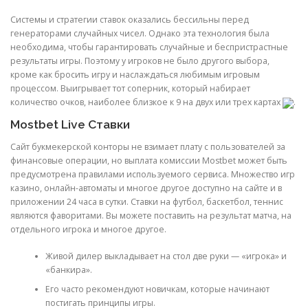
Системы и стратегии ставок оказались бессильны перед
генераторами случайных чисел. Однако эта технология была
необходима, чтобы гарантировать случайные и беспристрастные
результаты игры. Поэтому у игроков не было другого выбора,
кроме как бросить игру и наслаждаться любимым игровым
процессом. Выигрывает тот соперник, который набирает
количество очков, наиболее близкое к 9 на двух или трех картах
.
Mostbet Live Ставки
Сайт букмекерской конторы не взимает плату с пользователей за
финансовые операции, но выплата комиссии Mostbet может быть
предусмотрена правилами используемого сервиса. Множество игр
казино, онлайн-автоматы и многое другое доступно на сайте и в
приложении 24 часа в сутки. Ставки на футбол, баскетбол, теннис
являются фаворитами. Вы можете поставить на результат матча, на
отдельного игрока и многое другое.
Живой дилер выкладывает на стол две руки — «игрока» и
«банкира».
Его часто рекомендуют новичкам, которые начинают
постигать принципы игры.