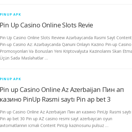
PINUP APK
Pin Up Casino Online Slots Revie
Pin Up Casino Online Slots Review Azərbaycanda Rəsmi Sayt Content
Pin-up Casino Az: Azərbaycanda Qanuni Onlayn Kazino Pin-up Casino
Promosyonları Və Bonusları Yeni Kriptovalyuta Kazinolarını Skan Etm
Üçün Sadə Məsləhətlər …
PINUP APK
Pin up Casino Online Az Azerbaijan Пин ап
казино PinUp Rəsmi saytı Pin ap bet 3
Pin up Casino Online Az Azerbaijan Пин ап казино PinUp Rəsmi saytı
Pin ap bet 30 Pin up AZ casino resmi sayt azerbaycan oyun
avtomatlarının icmalı Content PinUp kazinosunu pulsuz …