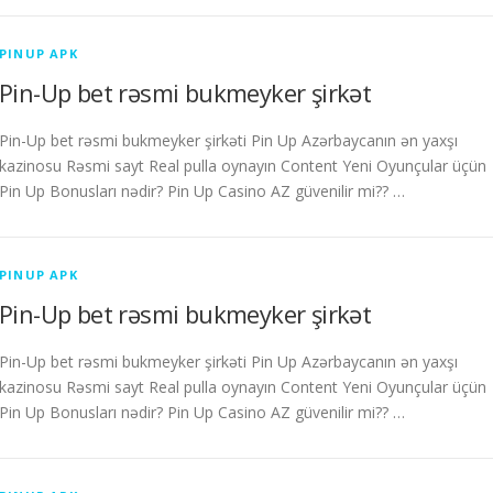
PINUP APK
Pin-Up bet rəsmi bukmeyker şirkət
Pin-Up bet rəsmi bukmeyker şirkəti Pin Up Azərbaycanın ən yaxşı
kazinosu Rəsmi sayt Real pulla oynayın Content Yeni Oyunçular üçün
Pin Up Bonusları nədir? Pin Up Casino AZ güvenilir mi?? …
PINUP APK
Pin-Up bet rəsmi bukmeyker şirkət
Pin-Up bet rəsmi bukmeyker şirkəti Pin Up Azərbaycanın ən yaxşı
kazinosu Rəsmi sayt Real pulla oynayın Content Yeni Oyunçular üçün
Pin Up Bonusları nədir? Pin Up Casino AZ güvenilir mi?? …