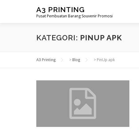
Lompat
A3 PRINTING
ke
Pusat Pembuatan Barang Souvenir Promosi
konten
KATEGORI:
PINUP APK
A3 Printing
>
Blog
>
PinUp apk