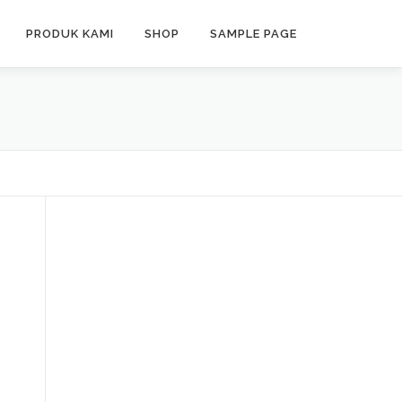
PRODUK KAMI
SHOP
SAMPLE PAGE