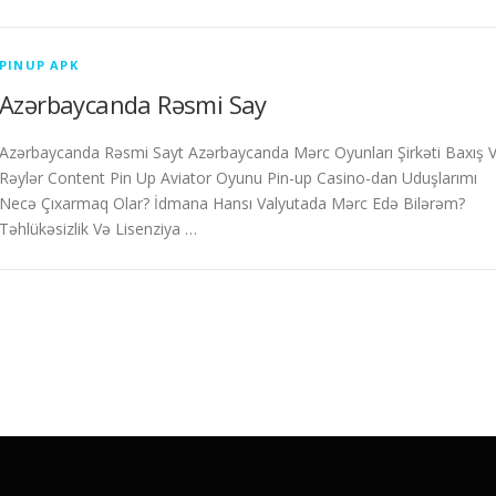
PINUP APK
Azərbaycanda Rəsmi Say
Azərbaycanda Rəsmi Sayt Azərbaycanda Mərc Oyunları Şirkəti Baxış 
Rəylər Content Pin Up Aviator Oyunu Pin-up Casino-dan Uduşlarımı
Necə Çıxarmaq Olar? İdmana Hansı Valyutada Mərc Edə Bilərəm?
Təhlükəsizlik Və Lisenziya …