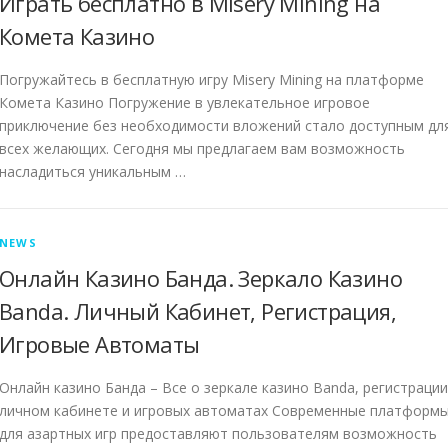
Играть бесплатно в Misery Mining на
Комета Казино
Погружайтесь в бесплатную игру Misery Mining на платформе
Комета Казино Погружение в увлекательное игровое
приключение без необходимости вложений стало доступным дл
всех желающих. Сегодня мы предлагаем вам возможность
насладиться уникальным …
NEWS
Онлайн Казино Банда. Зеркало Казино
Banda. Личный Кабинет, Регистрация,
Игровые Автоматы
Онлайн казино Банда – Все о зеркале казино Banda, регистрации
личном кабинете и игровых автоматах Современные платформ
для азартных игр предоставляют пользователям возможность