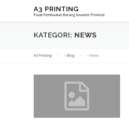
Lompat
A3 PRINTING
ke
Pusat Pembuatan Barang Souvenir Promosi
konten
KATEGORI:
NEWS
A3 Printing
>
Blog
>
News