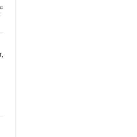
ых
й
,