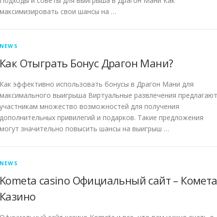
Подходы и советы для выигрыша в Драгон Мани Как
максимизировать свои шансы на …
NEWS
Как Отыграть Бонус Драгон Мани?
Как эффективно использовать бонусы в Драгон Мани для
максимального выигрыша Виртуальные развлечения предлагаю
участникам множество возможностей для получения
дополнительных привилегий и подарков. Такие предложения
могут значительно повысить шансы на выигрыш …
NEWS
Kometa casino Официальный сайт – Комет
Казино