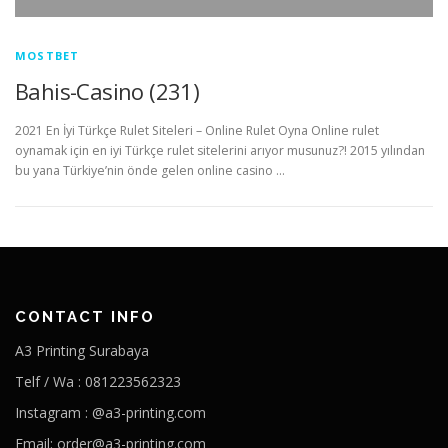
MOSTBET
Bahis-Casino (231)
2021 En İyi Türkçe Rulet Siteleri – Online Rulet Oyna Online rulet
oynamak için en iyi Türkçe rulet sitelerini arıyor musunuz?! 2015 yılından
bu yana Türkiye’nin önde gelen online casino …
CONTACT INFO
A3 Printing Surabaya
Telf / Wa : 081223562323
Instagram : @a3-printing.com
Email: order@a3-printing.com