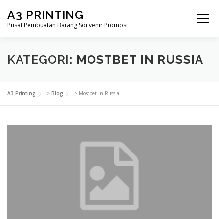
Lompat
A3 PRINTING
ke
Menu
konten
Pusat Pembuatan Barang Souvenir Promosi
BERANDA
PRODUK KAMI
SHOP
KATEGORI:
MOSTBET IN RUSSIA
SAMPLE PAGE
A3 Printing
>
Blog
>
Mostbet in Russia