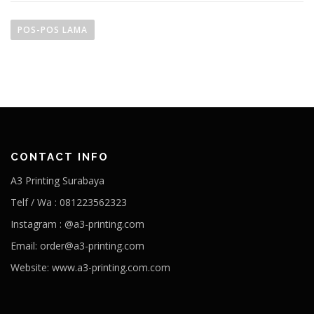
N
a
POS-POS LAMA
v
i
g
a
s
i
p
CONTACT INFO
o
A3 Printing Surabaya
s
Telf / Wa : 081223562323
Instagram : @a3-printing.com
Email: order@a3-printing.com
Website: www.a3-printing.com.com
Is viagra addictive
Cheap viagra online pharmacy
Over the