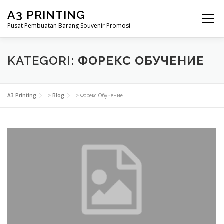
Lompat
A3 PRINTING
ke
Menu
konten
Pusat Pembuatan Barang Souvenir Promosi
BERANDA
PRODUK KAMI
SHOP
KATEGORI:
ФОРЕКС ОБУЧЕНИЕ
SAMPLE PAGE
A3 Printing
>
Blog
>
Форекс Обучение