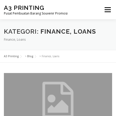
Lompat
A3 PRINTING
ke
Menu
konten
Pusat Pembuatan Barang Souvenir Promosi
BERANDA
PRODUK KAMI
SHOP
KATEGORI:
FINANCE, LOANS
Finance, Loans
SAMPLE PAGE
A3 Printing
>
Blog
>
Finance, Loans