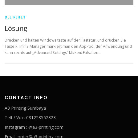
DLL FEHLT
Lösung
Drücken und halten Windows taste auf der Tastatur, und drücken Sie
Taste R. Im IIS Manager markiert man den AppPool der Anwendung und
kann rechts auf „Advanced Settings“ klicken. Falscher …
CONTACT INFO
A3 Printing Surabaya
Telf / Wa : 081223562323
Instagram : @a3-printing.com
Email: order@a3-printing.com