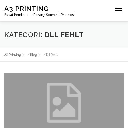
Lompat
A3 PRINTING
ke
Menu
konten
Pusat Pembuatan Barang Souvenir Promosi
BERANDA
PRODUK KAMI
SHOP
KATEGORI:
DLL FEHLT
SAMPLE PAGE
A3 Printing
>
Blog
>
Dll Fehlt