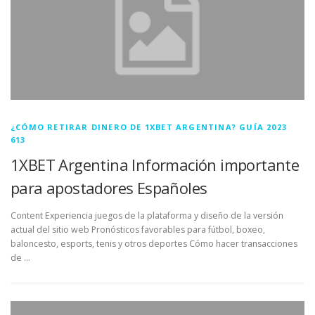
¿CÓMO RETIRAR DINERO DE 1XBET ARGENTINA? GUÍA 2023
613
1XBET Argentina Información importante
para apostadores Españoles
Content Experiencia juegos de la plataforma y diseño de la versión
actual del sitio web Pronósticos favorables para fútbol, ​​boxeo,
baloncesto, esports, tenis y otros deportes Cómo hacer transacciones
de …