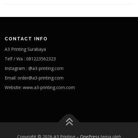
CONTACT INFO
A3 Printing Surabaya
Telf / Wa : 081223562323
Instagram : @a3-printing.com
Email: order@a3-printing.com
Website: www.a3-printing.com.com
Is viagra addictive
Cheap viagra online pharmacy
Over the
counter viagra substitute walgreens
Viagra dosages side effects
Viagra stock price penile cancer
Viagra generico drsimi mexico
What would happen if a girl took viagra
Viagra hours effective
80
mg viagra
Viagra paypal payment accepted
Viagra tab price
Best
Copyright © 2026 A3 Printing
–
OnePress
tema oleh