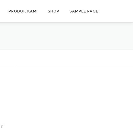
PRODUK KAMI
SHOP
SAMPLE PAGE
าร