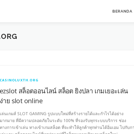
BERANDA
.ORG
CASINOLUXTH.ORG
ezslot สล็อตออนไลน์ สล็อต ยิงปลา เกมเยอะเล่น
ง่าย slot online
เล่นเกมส์ SLOT GAMING รูปแบบใหม่ที่สร้างรายได้และกำไรได้อย่าง
มากมาย ที่มีความปลอดภัยในระดับ 100% ที่รองรับทุกระบบบริการ ช่อง
ทางการเข้าเล่น ทางเข้าเกมสล็อต ที่จะทำให้ลูกค้าทุกท่านได้อิ่มเอม ไปกับก