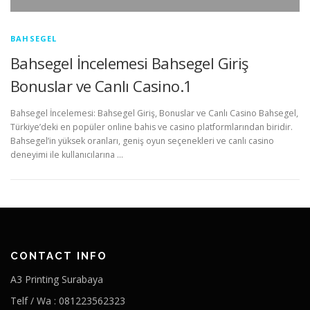
BAHSEGEL
Bahsegel İncelemesi Bahsegel Giriş
Bonuslar ve Canlı Casino.1
Bahsegel İncelemesi: Bahsegel Giriş, Bonuslar ve Canlı Casino Bahsegel,
Türkiye’deki en popüler online bahis ve casino platformlarından biridir.
Bahsegel’in yüksek oranları, geniş oyun seçenekleri ve canlı casino
deneyimi ile kullanıcılarına …
CONTACT INFO
A3 Printing Surabaya
Telf / Wa : 081223562323