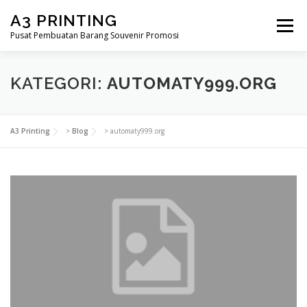
Lompat
A3 PRINTING
ke
Menu
konten
Pusat Pembuatan Barang Souvenir Promosi
BERANDA
PRODUK KAMI
SHOP
KATEGORI:
AUTOMATY999.ORG
SAMPLE PAGE
A3 Printing
>
Blog
>
automaty999.org