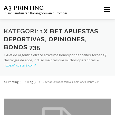
Lompat
A3 PRINTING
ke
Menu
konten
Pusat Pembuatan Barang Souvenir Promosi
BERANDA
PRODUK KAMI
SHOP
KATEGORI:
1X BET APUESTAS
DEPORTIVAS, OPINIONES,
BONOS 735
SAMPLE PAGE
1xBet de Argentina ofrece atractivos bonos por depósitos, torneos y
descargas de apps, incluso mejores que muchos operadores. –
https://1xbetar2.com/
A3 Printing
>
Blog
>
1x bet apuestas deportivas, opiniones, bonos 735