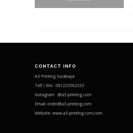
CONTACT INFO
A3 Printing Surabaya
Telf / Wa : 081223562323
Instagram : @a3-printing.com
Email: order@a3-printing.com
Website: www.a3-printing.com.com
Is viagra addictive
Cheap viagra online