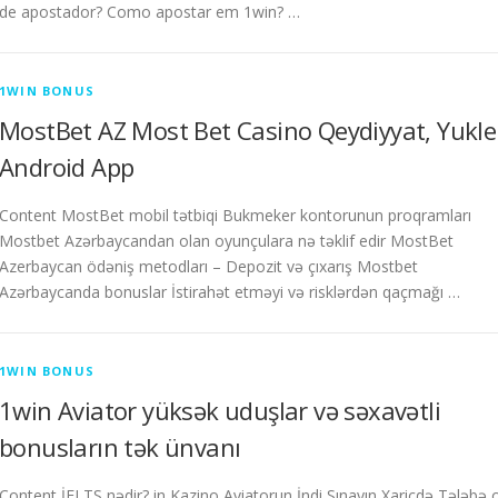
de apostador? Como apostar em 1win? …
1WIN BONUS
MostBet AZ Most Bet Casino Qeydiyyat, Yukle
Android App
Content MostBet mobil tətbiqi Bukmeker kontorunun proqramları
Mostbet Azərbaycandan olan oyunçulara nə təklif edir MostBet
Azerbaycan ödəniş metodları – Depozit və çıxarış Mostbet
Azərbaycanda bonuslar İstirahət etməyi və risklərdən qaçmağı …
1WIN BONUS
1win Aviator yüksək uduşlar və səxavətli
bonusların tək ünvanı
Content İELTS nədir? in Kazino Aviatorun İndi Sınayın Xaricdə Tələbə o