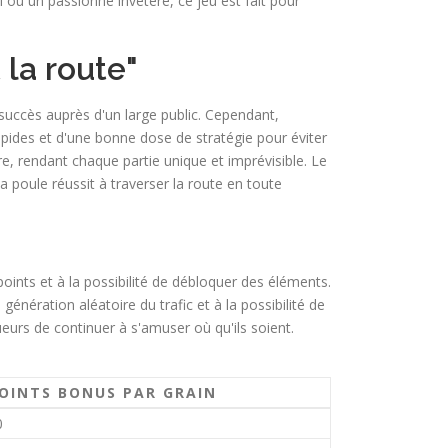
 ou un passionné invétéré, ce jeu est fait pour
 la route"
 succès auprès d'un large public. Cependant,
rapides et d'une bonne dose de stratégie pour éviter
e, rendant chaque partie unique et imprévisible. Le
a poule réussit à traverser la route en toute
points et à la possibilité de débloquer des éléments.
génération aléatoire du trafic et à la possibilité de
eurs de continuer à s'amuser où qu'ils soient.
OINTS BONUS PAR GRAIN
0