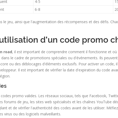
quent
4-5
1
ent
6-8
2
dans le jeu, ainsi que l'augmentation des récompenses et des défis. Ch
tilisation d'un code promo c
n road
, il est important de comprendre comment il fonctionne et où
 dans le cadre de promotions spéciales ou d'événements. Ils peuvent o
score ou des déblocages d'éléments exclusifs. Pour activer un code, i
oppeur. Il est important de vérifier la date d'expiration du code avant de
région.
des
 codes promo valides. Les réseaux sociaux, tels que Facebook, Twitter
es forums de jeu, les sites web spécialisés et les chaînes YouTube 
ilant et de vérifier l'authenticité des codes avant de les utiliser. Méf
es virus ou des logiciels malveillants.