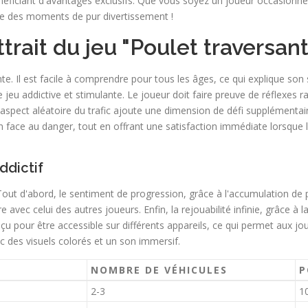
néficiant d'avantages exclusifs. Que vous soyez un joueur occasionnel
ivre des moments de pur divertissement !
trait du jeu "Poulet traversant
te. Il est facile à comprendre pour tous les âges, ce qui explique son
 jeu addictive et stimulante. Le joueur doit faire preuve de réflexes 
aspect aléatoire du trafic ajoute une dimension de défi supplémentair
n face au danger, tout en offrant une satisfaction immédiate lorsque l
ddictif
 Tout d'abord, le sentiment de progression, grâce à l'accumulation de 
avec celui des autres joueurs. Enfin, la rejouabilité infinie, grâce à la 
u pour être accessible sur différents appareils, ce qui permet aux jou
c des visuels colorés et un son immersif.
NOMBRE DE VÉHICULES
P
2-3
1