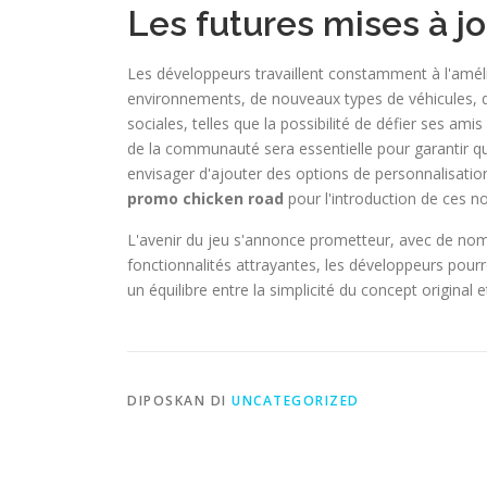
Les futures mises à jo
Les développeurs travaillent constamment à l'amélio
environnements, de nouveaux types de véhicules, 
sociales, telles que la possibilité de défier ses a
de la communauté sera essentielle pour garantir q
envisager d'ajouter des options de personnalisation
promo chicken road
pour l'introduction de ces n
L'avenir du jeu s'annonce prometteur, avec de nom
fonctionnalités attrayantes, les développeurs pourro
un équilibre entre la simplicité du concept original e
DIPOSKAN DI
UNCATEGORIZED