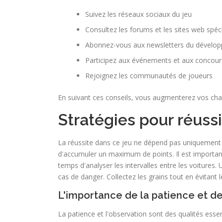
Suivez les réseaux sociaux du jeu
Consultez les forums et les sites web spéci
Abonnez-vous aux newsletters du dévelop
Participez aux événements et aux concour
Rejoignez les communautés de joueurs
En suivant ces conseils, vous augmenterez vos ch
Stratégies pour réussi
La réussite dans ce jeu ne dépend pas uniquement 
d'accumuler un maximum de points. Il est important 
temps d'analyser les intervalles entre les voitures
cas de danger. Collectez les grains tout en évitant 
L'importance de la patience et de
La patience et l'observation sont des qualités essen