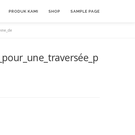
PRODUK KAMI
SHOP
SAMPLE PAGE
eine_de
_pour_une_traversée_p