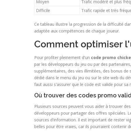
Moyen
Trafic modéré et plus fré
Difficile
Trafic rapide et très fréqu
Ce tableau illustre la progression de la difficulté 
adaptée aux compétences de chaque joueur.
Comment optimiser l'u
Pour profiter pleinement d'un
code promo chicke
par les développeurs du jeu ou par des partenaires,
supplémentaires, des vies illimitées, des bonus de 
dédié dans le menu du jeu ou sur le site web du dével
faut aussi s'assurer que le code est valide pour sa 
Où trouver des codes promo vali
Plusieurs sources peuvent vous aider à trouver des
développeurs pour partager des offres spéciales. L
sources d'information. Il est important de rester vig
belles pour être vraies, car ils pourraient contenir d