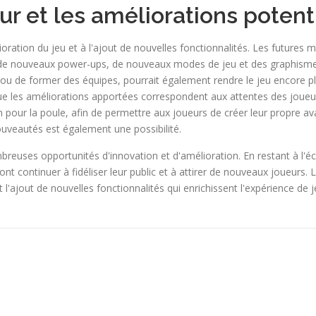
ur et les améliorations potent
ration du jeu et à l'ajout de nouvelles fonctionnalités. Les futures 
de nouveaux power-ups, de nouveaux modes de jeu et des graphismes 
mis ou de former des équipes, pourrait également rendre le jeu encore 
ue les améliorations apportées correspondent aux attentes des joue
 pour la poule, afin de permettre aux joueurs de créer leur propre av
ouveautés est également une possibilité.
breuses opportunités d'innovation et d'amélioration. En restant à l
nt continuer à fidéliser leur public et à attirer de nouveaux joueurs. 
t l'ajout de nouvelles fonctionnalités qui enrichissent l'expérience de j