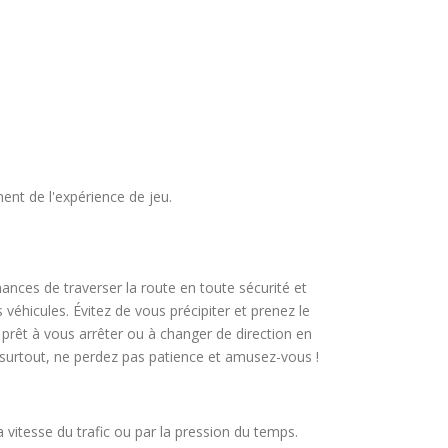
ment de l'expérience de jeu.
nces de traverser la route en toute sécurité et
véhicules. Évitez de vous précipiter et prenez le
 prêt à vous arrêter ou à changer de direction en
Et surtout, ne perdez pas patience et amusez-vous !
a vitesse du trafic ou par la pression du temps.