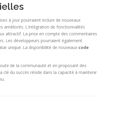
ielles
mises à jour pourraient inclure de nouveaux
améliorés. L'intégration de fonctionnalités
plus attractif. La prise en compte des commentaires
urs. Les développeurs pourraient également
atar unique. La disponibilité de nouveaux
code
'écoute de la communauté et en proposant des
La clé du succès réside dans la capacité à maintenir
eu.