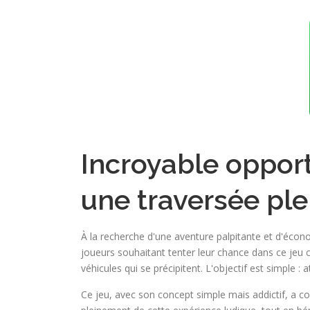
Incroyable oppor
une traversée pl
À la recherche d'une aventure palpitante et d'écon
joueurs souhaitant tenter leur chance dans ce jeu ca
véhicules qui se précipitent. L'objectif est simple :
Ce jeu, avec son concept simple mais addictif, a co