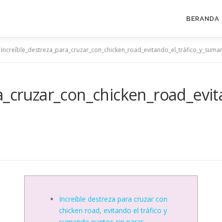
BERANDA
>
Increíble_destreza_para_cruzar_con_chicken_road_evitando_el_tráfico_y_sum
a_cruzar_con_chicken_road_evi
2
Increíble destreza para cruzar con
chicken road, evitando el tráfico y
sumando puntos sin parar