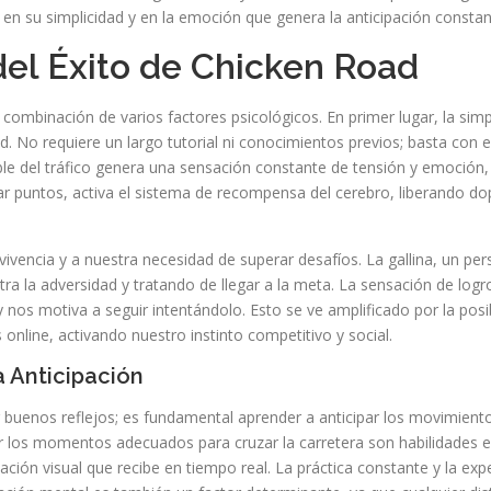
 en su simplicidad y en la emoción que genera la anticipación constan
del Éxito de Chicken Road
a combinación de varios factores psicológicos. En primer lugar, la sim
d. No requiere un largo tutorial ni conocimientos previos; basta con 
ble del tráfico genera una sensación constante de tensión y emoción,
 puntos, activa el sistema de recompensa del cerebro, liberando d
ivencia y a nuestra necesidad de superar desafíos. La gallina, un per
 la adversidad y tratando de llegar a la meta. La sensación de logro
s motiva a seguir intentándolo. Esto se ve amplificado por la posi
 online, activando nuestro instinto competitivo y social.
a Anticipación
r buenos reflejos; es fundamental aprender a anticipar los movimiento
ular los momentos adecuados para cruzar la carretera son habilidades 
ción visual que recibe en tiempo real. La práctica constante y la expe