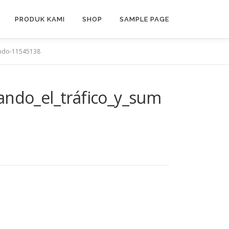
PRODUK KAMI
SHOP
SAMPLE PAGE
ando-11545138
tando_el_tráfico_y_sum