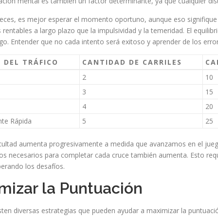
ación mental es también un factor determinante, ya que cualquier distr
 veces, es mejor esperar el momento oportuno, aunque eso signifique 
rentables a largo plazo que la impulsividad y la temeridad. El equilib
ego. Entender que no cada intento será exitoso y aprender de los erro
 DEL TRÁFICO
CANTIDAD DE CARRILES
CA
2
10
3
15
4
20
te Rápida
5
25
ficultad aumenta progresivamente a medida que avanzamos en el juego.
anos necesarios para completar cada cruce también aumenta. Esto req
perando los desafíos.
mizar la Puntuación
isten diversas estrategias que pueden ayudar a maximizar la puntuación