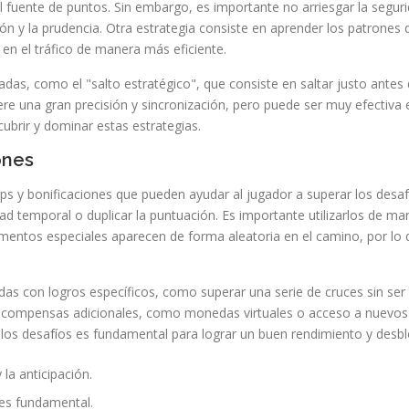
l fuente de puntos. Sin embargo, es importante no arriesgar la segurid
ón y la prudencia. Otra estrategia consiste en aprender los patrones 
 en el tráfico de manera más eficiente.
das, como el "salto estratégico", que consiste en saltar justo antes
iere una gran precisión y sincronización, pero puede ser muy efectiva
ubrir y dominar estas estrategias.
ones
s y bonificaciones que pueden ayudar al jugador a superar los desaf
lidad temporal o duplicar la puntuación. Es importante utilizarlos de
mentos especiales aparecen de forma aleatoria en el camino, por lo 
as con logros específicos, como superar una serie de cruces sin ser 
recompensas adicionales, como monedas virtuales o acceso a nuevos
s desafíos es fundamental para lograr un buen rendimiento y desblo
 la anticipación.
 es fundamental.