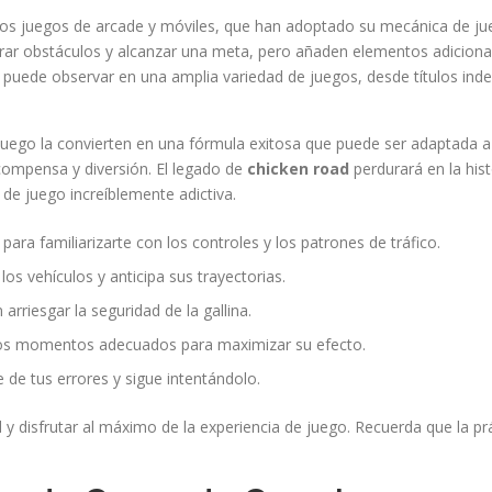
ros juegos de arcade y móviles, que han adoptado su mecánica de ju
ar obstáculos y alcanzar una meta, pero añaden elementos adicionales,
se puede observar en una amplia variedad de juegos, desde títulos in
e juego la convierten en una fórmula exitosa que puede ser adaptada a
compensa y diversión. El legado de
chicken road
perdurará en la hi
de juego increíblemente adictiva.
para familiarizarte con los controles y los patrones de tráfico.
s vehículos y anticipa sus trayectorias.
rriesgar la seguridad de la gallina.
n los momentos adecuados para maximizar su efecto.
 de tus errores y sigue intentándolo.
 y disfrutar al máximo de la experiencia de juego. Recuerda que la pr