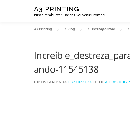
Lompat
A3 PRINTING
ke
Pusat Pembuatan Barang Souvenir Promosi
konten
A3 Printing
>
Blog
>
Uncategorized
Increíble_destreza_par
ando-11545138
DIPOSKAN PADA
07/10/2026
OLEH
ATLAS3802