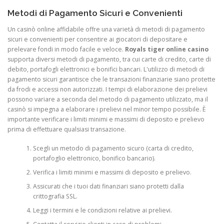
Metodi di Pagamento Sicuri e Convenienti
Un casinò online affidabile offre una varietà di metodi di pagamento
sicuri e convenienti per consentire ai giocatori di depositare e
prelevare fondi in modo facile e veloce.
Royals tiger online casino
supporta diversi metodi di pagamento, tra cui carte di credito, carte di
debito, portafogli elettronici e bonifici bancari. L'utilizzo di metodi di
pagamento sicuri garantisce che le transazioni finanziarie siano protette
da frodi e accessi non autorizzati. I tempi di elaborazione dei prelievi
possono variare a seconda del metodo di pagamento utilizzato, ma il
casinò si impegna a elaborare i prelievi nel minor tempo possibile. È
importante verificare i limiti minimi e massimi di deposito e prelievo
prima di effettuare qualsiasi transazione.
Scegli un metodo di pagamento sicuro (carta di credito,
portafoglio elettronico, bonifico bancario).
Verifica i limiti minimi e massimi di deposito e prelievo.
Assicurati che i tuoi dati finanziari siano protetti dalla
crittografia SSL.
Leggi i termini e le condizioni relative ai prelievi.