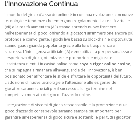
l'Innovazione Continua
Il mondo del gioco d'azzardo online è in continua evoluzione, con nuove
tecnologie e tendenze che emergono regolarmente. La realtà virtuale
(VR) e la realtà aumentata (AR) stanno aprendo nuove frontiere
nell'esperienza di gioco, offrendo ai giocatori un'immersione ancora più
profonda e coinvolgente. I giochi live basati su blockchain e criptovalute
stanno guadagnando popolarità grazie alla loro trasparenza e
sicurezza. L'intelligenza artificiale (IA) viene utilizzata per personalizzare
l'esperienza di gioco, ottimizzare le promozioni e migliorare
l'assistenza clienti. Un casinò online come
royals tiger online casino
,
che si impegna a rimanere all'avanguardia dell'innovazione, è ben
posizionato per affrontare le sfide e sfruttare le opportunità del futuro.
L'adozione di nuove tecnologie e l'attenzione alle esigenze dei
giocatori saranno cruciali per il successo a lungo termine nel
competitivo mercato del gioco d'azzardo online.
L'integrazione di sistemi di gioco responsabile e la promozione di un
gioco d'azzardo consapevole saranno sempre più importanti per
garantire un'esperienza di gioco sicura e sostenibile per tutti i giocatori.