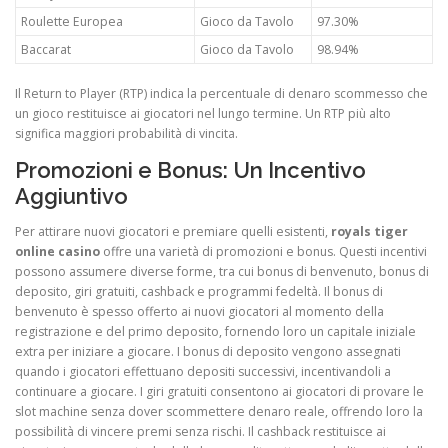
Roulette Europea
Gioco da Tavolo
97.30%
Baccarat
Gioco da Tavolo
98.94%
Il Return to Player (RTP) indica la percentuale di denaro scommesso che
un gioco restituisce ai giocatori nel lungo termine. Un RTP più alto
significa maggiori probabilità di vincita.
Promozioni e Bonus: Un Incentivo
Aggiuntivo
Per attirare nuovi giocatori e premiare quelli esistenti,
royals tiger
online casino
offre una varietà di promozioni e bonus. Questi incentivi
possono assumere diverse forme, tra cui bonus di benvenuto, bonus di
deposito, giri gratuiti, cashback e programmi fedeltà. Il bonus di
benvenuto è spesso offerto ai nuovi giocatori al momento della
registrazione e del primo deposito, fornendo loro un capitale iniziale
extra per iniziare a giocare. I bonus di deposito vengono assegnati
quando i giocatori effettuano depositi successivi, incentivandoli a
continuare a giocare. I giri gratuiti consentono ai giocatori di provare le
slot machine senza dover scommettere denaro reale, offrendo loro la
possibilità di vincere premi senza rischi. Il cashback restituisce ai