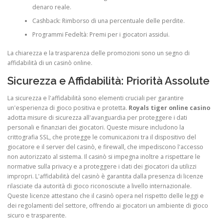
denaro reale.
Cashback: Rimborso di una percentuale delle perdite.
Programmi Fedeltà: Premi per i giocatori assidui.
La chiarezza e la trasparenza delle promozioni sono un segno di
affidabilità di un casinò online.
Sicurezza e Affidabilità: Priorità Assolute
La sicurezza e l'affidabilità sono elementi cruciali per garantire
un'esperienza di gioco positiva e protetta.
Royals tiger online casino
adotta misure di sicurezza all'avanguardia per proteggere i dati
personali e finanziari dei giocatori. Queste misure includono la
crittografia SSL, che protegge le comunicazioni tra il dispositivo del
giocatore e il server del casinò, e firewall, che impediscono l'accesso
non autorizzato al sistema. Il casinò si impegna inoltre a rispettare le
normative sulla privacy e a proteggere i dati dei giocatori da utilizzi
impropri. L'affidabilità del casinò è garantita dalla presenza di licenze
rilasciate da autorità di gioco riconosciute a livello internazionale.
Queste licenze attestano che il casinò opera nel rispetto delle leggi e
dei regolamenti del settore, offrendo ai giocatori un ambiente di gioco
sicuro e trasparente.