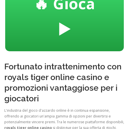
🔥 Gioca
▶️
Fortunato intrattenimento con
royals tiger online casino e
promozioni vantaggiose per i
giocatori
L'industria del gioco d'azzardo online è in continua espansione,
offrendo ai giocatori un'ampia gamma di opzioni per divertirsi e
potenzialmente vincere premi. Tra le numerose piattaforme disponibili,
royals tiger online casino
si distingue per la sua offerta di giochi,