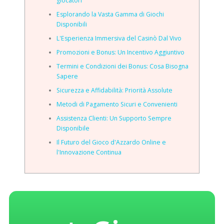
giocatori
Esplorando la Vasta Gamma di Giochi
Disponibili
L'Esperienza Immersiva del Casinò Dal Vivo
Promozioni e Bonus: Un Incentivo Aggiuntivo
Termini e Condizioni dei Bonus: Cosa Bisogna
Sapere
Sicurezza e Affidabilità: Priorità Assolute
Metodi di Pagamento Sicuri e Convenienti
Assistenza Clienti: Un Supporto Sempre
Disponibile
Il Futuro del Gioco d'Azzardo Online e
l'Innovazione Continua