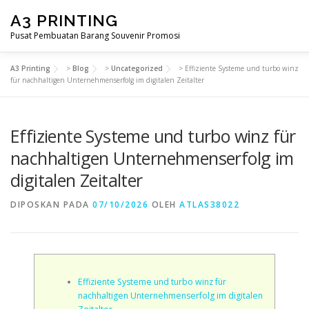
Lompat
A3 PRINTING
ke
konten
Pusat Pembuatan Barang Souvenir Promosi
A3 Printing
>
Blog
>
Uncategorized
>
Effiziente Systeme und turbo winz
BERANDA
PRODUK KAMI
SHOP
SAMPLE PAGE
für nachhaltigen Unternehmenserfolg im digitalen Zeitalter
Effiziente Systeme und turbo winz für
nachhaltigen Unternehmenserfolg im
digitalen Zeitalter
DIPOSKAN PADA
07/10/2026
OLEH
ATLAS38022
Effiziente Systeme und turbo winz für
nachhaltigen Unternehmenserfolg im digitalen