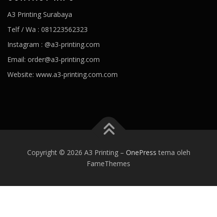
A3 Printing Surabaya
Telf / Wa : 081223562323
Instagram : @a3-printing.com
Email: order@a3-printing.com
Website: www.a3-printing.com.com
Is viagra addictive
Cheap viagra online pharmacy
Over the
counter viagra substitute walgreens
Viagra dosages side effects
Viagra stock price penile cancer
Viagra generico drsimi mexico
What would happen if a girl took viagra
Viagra hours effective
80
mg viagra
Viagra paypal payment accepted
Viagra tab price
Best
Copyright © 2026 A3 Printing
–
OnePress
tema oleh
alternative of viagra
Viagra kaina vaistineje penis growing
Viagra
FameThemes
can women take
Ozempic weight loss
Best prescription weight
loss pills 2020
Weight loss coffee
Jacob batalon weight loss
Trim
weight loss
Healthy recipes for weight loss
Best prescription
weight loss pills 2020
Trim v fat burner reviews
Angela 90 day
fiance weight loss
Keto trim diet pills
Smoothies for weight loss