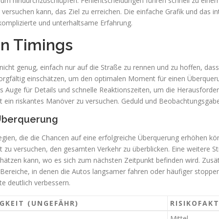
um hindurchzuschlüpfen. Fehlentscheidungen führen schnell zu einem 
ersuchen kann, das Ziel zu erreichen. Die einfache Grafik und das in
komplizierte und unterhaltsame Erfahrung.
en Timings
 nicht genug, einfach nur auf die Straße zu rennen und zu hoffen, das
rgfältig einschätzen, um den optimalen Moment für einen Überquerung
tes Auge für Details und schnelle Reaktionszeiten, um die Herausford
 ein riskantes Manöver zu versuchen. Geduld und Beobachtungsgabe si
 Überquerung
gien, die die Chancen auf eine erfolgreiche Überquerung erhöhen könn
tt zu versuchen, den gesamten Verkehr zu überblicken. Eine weitere S
hätzen kann, wo es sich zum nächsten Zeitpunkt befinden wird. Zusä
 Bereiche, in denen die Autos langsamer fahren oder häufiger stoppen
e deutlich verbessern.
GKEIT (UNGEFÄHR)
RISIKOFAK
Mittel