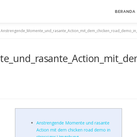
BERANDA
>
Anstrengende_Momente_und_rasante_Action_mit_dem_chicken_road_demo_in_
e_und_rasante_Action_mit_de
2
Anstrengende Momente und rasante
Action mit dem chicken road demo in
stressiger Umgebung