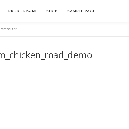
PRODUK KAMI
SHOP
SAMPLE PAGE
stressiger
m_chicken_road_demo