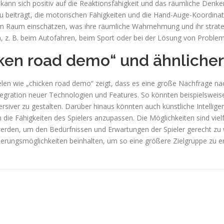
nn sich positiv auf die Reaktionsfähigkeit und das räumliche Denken
beiträgt, die motorischen Fähigkeiten und die Hand-Auge-Koordinat
 im Raum einschätzen, was ihre räumliche Wahrnehmung und ihr strat
n, z. B. beim Autofahren, beim Sport oder bei der Lösung von Proble
ken road demo“ und ähnlicher
elen wie „chicken road demo“ zeigt, dass es eine große Nachfrage nac
Integration neuer Technologien und Features. So könnten beispielsweis
siver zu gestalten. Darüber hinaus könnten auch künstliche Intellige
die Fähigkeiten des Spielers anzupassen. Die Möglichkeiten sind vielf
 werden, um den Bedürfnissen und Erwartungen der Spieler gerecht zu
erungsmöglichkeiten beinhalten, um so eine größere Zielgruppe zu er