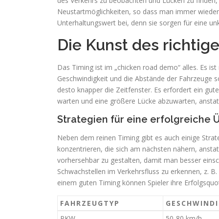
des Verkehrs zu beobachten und Lücken zu finden, 
Neustartmöglichkeiten, so dass man immer wieder v
Unterhaltungswert bei, denn sie sorgen für eine un
Die Kunst des richtig
Das Timing ist im „chicken road demo“ alles. Es ist
Geschwindigkeit und die Abstände der Fahrzeuge so
desto knapper die Zeitfenster. Es erfordert ein gu
warten und eine größere Lücke abzuwarten, anstatt
Strategien für eine erfolgreiche
Neben dem reinen Timing gibt es auch einige Strate
konzentrieren, die sich am nächsten nähern, ansta
vorhersehbar zu gestalten, damit man besser einsc
Schwachstellen im Verkehrsfluss zu erkennen, z. B.
einem guten Timing können Spieler ihre Erfolgsquot
FAHRZEUGTYP
GESCHWINDI
PKW
50-80 km/h