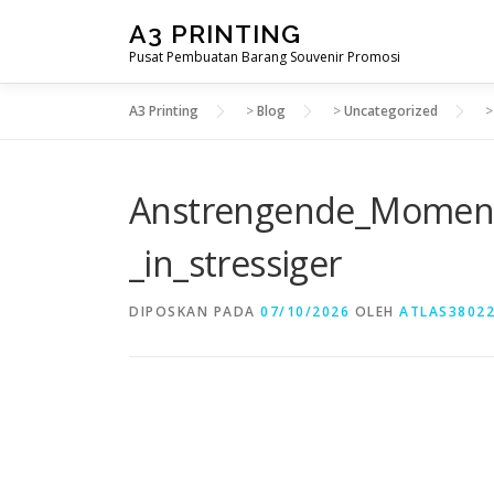
Lompat
A3 PRINTING
ke
Pusat Pembuatan Barang Souvenir Promosi
konten
A3 Printing
>
Blog
>
Uncategorized
Anstrengende_Moment
_in_stressiger
DIPOSKAN PADA
07/10/2026
OLEH
ATLAS3802