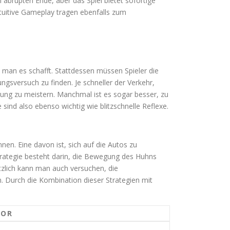
abrupten Ende, aber das Spiel bietet sofortige
tuitive Gameplay tragen ebenfalls zum
s man es schafft. Stattdessen müssen Spieler die
sversuch zu finden. Je schneller der Verkehr,
erung zu meistern. Manchmal ist es sogar besser, zu
nd also ebenso wichtig wie blitzschnelle Reflexe.
en. Eine davon ist, sich auf die Autos zu
trategie besteht darin, die Bewegung des Huhns
tzlich kann man auch versuchen, die
. Durch die Kombination dieser Strategien mit
TOR